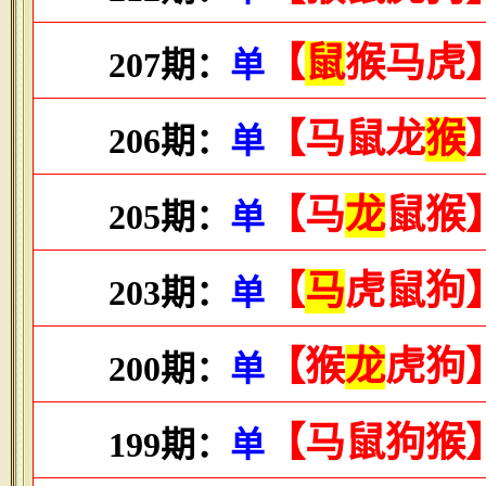
【
鼠
猴马虎
207期
：
单
【马鼠龙
猴
206期
：
单
【马
龙
鼠猴
205期
：
单
【
马
虎鼠狗
203期
：
单
【猴
龙
虎狗
200期
：
单
【马鼠狗猴
199期
：
单