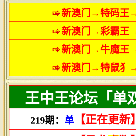
新澳门→特码王
新澳门→彩霸王
新澳门→牛魔王
新澳门→特鼠犭
王中王论坛「单
【正在更新
219期
：
单