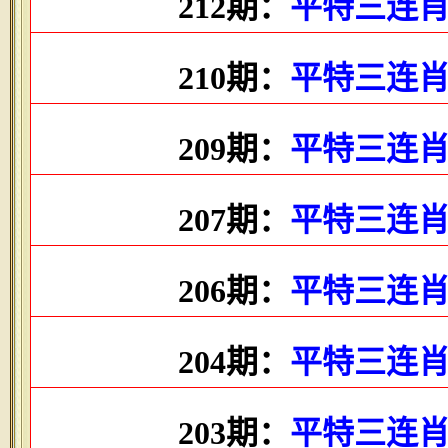
212期：
平特三连
210期：
平特三连
209期：
平特三连
207期：
平特三连
206期：
平特三连
204期：
平特三连
203期：
平特三连