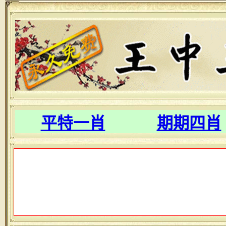
平特一肖
期期四肖