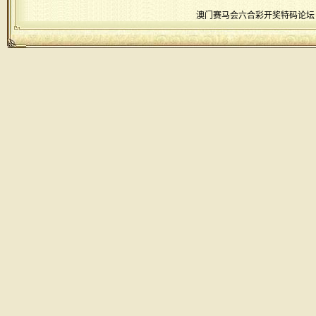
澳门赛马会六合彩开奖特码论