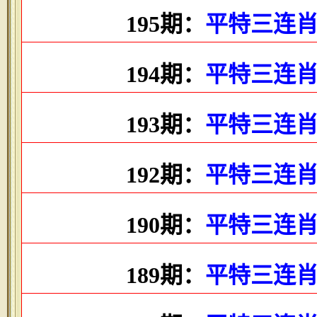
195期：
平特三连
194期：
平特三连
193期：
平特三连
192期：
平特三连
190期：
平特三连
189期：
平特三连