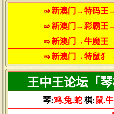
新澳门→特码王
新澳门→彩霸王
新澳门→牛魔王
新澳门→特鼠犭
王中王论坛「琴
琴:
鸡.兔.蛇
棋:
鼠.牛