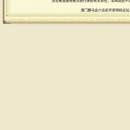
浏览者或使用者须自行承担有关责任，本网站恕不
澳门赛马会六合彩开奖特码论