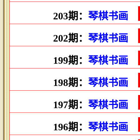
203期
：
琴棋书画
202期
：
琴棋书画
199期
：
琴棋书画
198期
：
琴棋书画
197期
：
琴棋书画
196期
：
琴棋书画