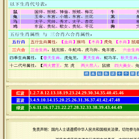
1.2.7.8.12.13.18.19.23.24.29.30.34.35.40.45.46
红波
3.4.9.10.14.15.20.25.26.31.36.37.41.42.47.48
蓝波
5.6.11.16.17.21.22.27.28.32.33.38.39.43.44.49
绿波
免责声明：国内人士请遵照中华人民共和国相关法律，切勿参与